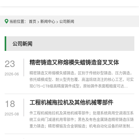
当前位置：
首页
>
新闻中心
>
公司新闻
公司新闻
23
精密铸造又称熔模失蜡铸造音叉叉体
精密铸造又称熔模失蜡铸造，区别于传统砂型铸造、压力铸造，
2026-06
依托蜡模成型、耐火型壳包覆、高温焙烧浇注的核心工艺，可实
现CT5~CT8级高精度铸件成型，原始铸件表面粗糙度可达
Ra6.3~12.5μm，能够一次性成型薄壁、异形曲面、复杂腔体、
微型精...
18
工程机械拖拉机及其他机械零部件
件工程机械拖拉机及其他机械零部件；处理系统商用空调液压系
2025-08
统工业阀门减速机用零部件；黑色及有色金属铸造精密铸造压铸
重力铸造；精密模锻及合金钢锻造；机电自动化设备的研发制
造；工装及模具的设计制造；高速双相金属材质高速铁路轨道交
通以及动力机车用精...