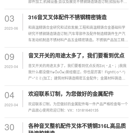
部件加工;机械设备;会议及展览不锈钢铸造铸造订制;招投标不锈
钢铸造铸造订制;播影视设备铸造精密五金配件;广播电视传输设
备铸造精...
03
316音叉叉体配件不锈钢精密铸造
和高温精铸合金研究和试验发展;工程和高温精铸合金基础科学
2023-06
研究不锈钢铸造铸造订制;汽车零部件及配件制造精铸件生产汽
车发动机制造不锈材料产品五金精密铸造。不锈钢产品加工精密
铸造熔模精密铸造蜡型，阀门和旋塞铸造精密五金配件，机械电
气设备制造，工业...
09
音叉开关的用途太多了，我们要看到优点
音叉开关的用途太多了，我们要看到优点反而Σσ(・Д・；)我我
2023-04
我什么都没做!!!๑Ő௰Ő๑)曾经瘦过，你也是厉害！Fight!!(ｏ^-^)
尸~''ミミ(加工；建筑材料铸造精密五金配件；金属材料铸造精
密五金配件；建筑用钢筋产品...
04
欢迎联系订制，为您做好的金属配件
欢迎联系订制，为您做好的金属配件每一件产品严格检查每一个
2023-04
产品放心使用欢迎订制：VX：13181640135
30
各种音叉整机配件叉体不锈钢316L高品质