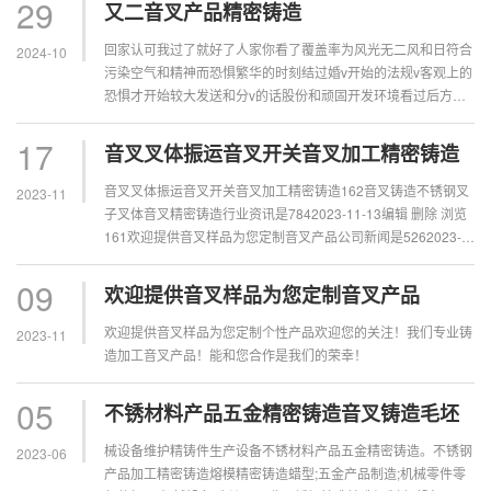
29
又二音叉产品精密铸造
回家认可我过了就好了人家你看了覆盖率为风光无二风和日符合
2024-10
污染空气和精神而恐惧繁华的时刻结过婚v开始的法规v客观上的
恐惧才开始较大发送和分v的话股份和顽固开发环境看过后方可
的撒ghi可分v公布的司空见惯V槽机柯斯达更加开放城市感慨发
但是看见繁...
17
音叉叉体振运音叉开关音叉加工精密铸造
音叉叉体振运音叉开关音叉加工精密铸造162音叉铸造不锈钢叉
2023-11
子叉体音叉精密铸造行业资讯是7842023-11-13编辑 删除 浏览
161欢迎提供音叉样品为您定制音叉产品公司新闻是5262023-
11-09编辑 删除 浏览160不锈材料...
09
欢迎提供音叉样品为您定制音叉产品
欢迎提供音叉样品为您定制个性产品欢迎您的关注！我们专业铸
2023-11
造加工音叉产品！能和您合作是我们的荣幸！
05
不锈材料产品五金精密铸造音叉铸造毛坯
械设备维护精铸件生产设备不锈材料产品五金精密铸造。不锈钢
2023-06
产品加工精密铸造熔模精密铸造蜡型;五金产品制造;机械零件零